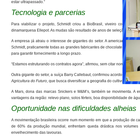
estar ultrapassado.”
Tecnologia e parcerias
Para viabilizar o projeto, Schmidt criou a BioBrasil, viveiro com capa
dinamarquesa Ellepot. As mudas são resultado de anos de seleção positi
A empresa já atraiu o interesse de gigantes do setor. A americana Cargil
Schmidt, praticamente todas as grandes fabricantes de chocolate e comercia
para garantir fornecimento a longo prazo.
“Estamos estruturando os contratos agora”, afirmou, sem citar nomes devido
Outra gigante do setor, a suíça Barry Callebaut, confirmou acordo para in
Agricultura do Futuro
, que busca diversificar a geografia do cultivo com tec
A Mars, dona das marcas Snickers e M&M’s, também se movimenta. A e
vantagens da região: relevo plano, solos férteis, boa disponibilidade de águ
Oportunidade nas dificuldades alheias
A movimentação brasileira ocorre num momento em que a produção de cac
de 60% da produção mundial, enfrentam queda drástica nos volumes c
envelhecimento das lavouras.