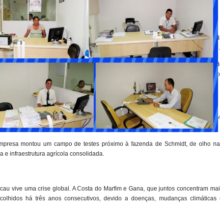
cidade para produzir até 10 milhões de mudas por ano, utilizando tecnologia d
va — propagadas a partir das árvores com melhor desempenho em campos de teste.
l participa da fase inicial da fazenda e negocia a ampliação da parceria. Segun
ntes globais de cacau estão em tratativas com ele ou outros produtores brasileir
 a cláusulas de confidencialidade.
stalar uma fazenda de cacau de 5.000 hectares na Bahia, como parte de sua
Iniciati
nologias mais sustentáveis e produtivas.
mpresa montou um campo de testes próximo à fazenda de Schmidt, de olho na
a e infraestrutura agrícola consolidada.
au vive uma crise global. A Costa do Marfim e Gana, que juntos concentram mai
olhidos há três anos consecutivos, devido a doenças, mudanças climáticas 