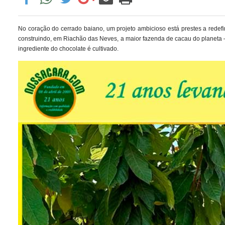
No coração do cerrado baiano, um projeto ambicioso está prestes a redef
construindo, em Riachão das Neves, a maior fazenda de cacau do planeta —
ingrediente do chocolate é cultivado.