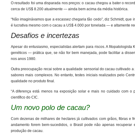
O resultado foi uma disparada nos preços: o cacau chegou a bater o rec
cerca de US$ 8.200 atualmente — ainda bem acima da média histórica.
“Não imaginávamos que a escassez chegaria tão cedo”, diz Schmidt, que in
é lucrativa mesmo com o cacau a US$ 4.000 por tonelada — e altamente ren
Desafios e incertezas
Apesar do entusiasmo, especialistas alertam para riscos. A fitopatologis
genéticos — prática que, se não for bem manejada, pode facilitar a dis
nos anos 1980.
Outra preocupação recai sobre a qualidade sensorial do cacau cultivado a 
sabores mais complexos. No entanto, testes iniciais realizados pelo Ce
qualidade no produto final.
“A diferença está menos na exposição solar e mais no cuidado com o pós
científico do CIC.
Um novo polo de cacau?
Com dezenas de milhares de hectares já cultivados com grãos, fibras e fr
andamento forem bem-sucedidos, o Brasil pode não apenas recuperar e
produção de cacau.