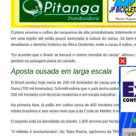
O plano envolve o cultivo de cacaueiros de alta produtividade, totalmente 
em uma região até então pouco associada à cultura do cacau. Se bem-suc
desafiando o domínio histórico da África Ocidental, onde o cacau é nativo,
“Eu acredito que o Brasil se tornará o celeiro mundial do cacau”, afirmo
perdem na paisagem plana do cerrado.
Aposta ousada em larga escala
O Brasil produz hoje cerca de 200 mil toneladas de cacau por ano — um
Gana (700 mil toneladas). Schmidt estima que o país tenha potencial para a
500 mil hectares com técnicas modernas e em escala industrial.
Na primeira fase, já estão em cultivo cerca de 400 hectares com árvore
média brasileira e seis vezes mais que a da Costa do Marfim. A meta, porém,
O segredo está na densidade do plantio: 1.600 árvores por hectare, contra 
“O método é revolucionário”, diz Tales Rocha, agrônomo da TRF Consulto