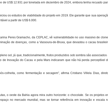
orde de US$ 12.931 por tonelada em dezembro de 2024, embora tenha recuado par
iciou os estudos de viabilidade do projeto em 2019. Ele garante que sua operaç
tável a partir de US$ 6.000.
ta Karina Peres Gramacho, da CEPLAC, vê vulnerabilidade no uso massivo de clon
seminação de doenças, como a Vassoura-de-Bruxa, que devastou o cacau brasileir
pleno sol, já que, tradicionalmente, frutos produzidos sob sombra são associados
ntro de Inovação do Cacau e pela Mars indicaram que não há perda perceptível d
-colheita, como fermentação e secagem”, afirma Cristiano Villela Dias, direto
utas, o oeste da Bahia agora mira outro horizonte: o chocolate. Se os projetos 
spaço no mercado mundial, mas se tornar referência em inovação e escala n