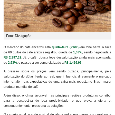
Foto: Divulgação
O mercado do café encerrou esta
quinta-feira (29/05)
em forte baixa. A saca
de 60 quilos do café arábica registrou queda de
1,08%
, sendo negociada a
R$ 2.397,62
. Já o café robusta teve desvalorização ainda mais acentuada,
de
2,53%
, e passou a ser comercializado a
R$ 1.426,93
.
A pressão sobre os preços vem sendo puxada, principalmente, pela
valorização do dólar frente ao real, que influencia diretamente o mercado
interno, além das expectativas de uma safra mais robusta no Brasil, maior
produtor mundial de café.
Além disso, o clima favorável nas principais regiões produtoras contribui
para a perspectiva de boa produtividade, o que eleva a oferta e,
consequentemente, pressiona as cotações.
O cenário atual acende o sinal de alerta entre produtores, cooperativas e