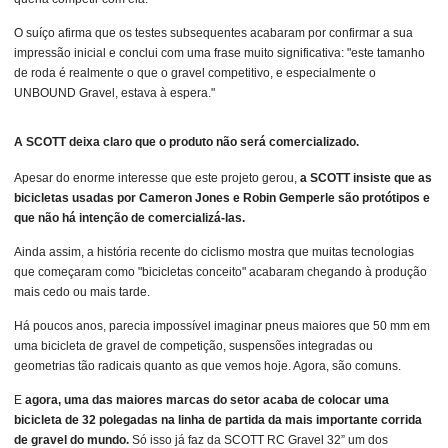
O suíço afirma que os testes subsequentes acabaram por confirmar a sua
impressão inicial e conclui com uma frase muito significativa: "este tamanho
de roda é realmente o que o gravel competitivo, e especialmente o
UNBOUND Gravel, estava à espera."
A SCOTT deixa claro que o produto não será comercializado.
Apesar do enorme interesse que este projeto gerou,
a SCOTT insiste que as
bicicletas usadas por Cameron Jones e Robin Gemperle são protótipos e
que não há intenção de comercializá-las.
Ainda assim, a história recente do ciclismo mostra que muitas tecnologias
que começaram como "bicicletas conceito" acabaram chegando à produção
mais cedo ou mais tarde.
Há poucos anos, parecia impossível imaginar pneus maiores que 50 mm em
uma bicicleta de gravel de competição, suspensões integradas ou
geometrias tão radicais quanto as que vemos hoje. Agora, são comuns.
E
agora, uma das maiores marcas do setor acaba de colocar uma
bicicleta de 32 polegadas na linha de partida da mais importante corrida
de gravel do mundo.
Só isso já faz da SCOTT RC Gravel 32” um dos