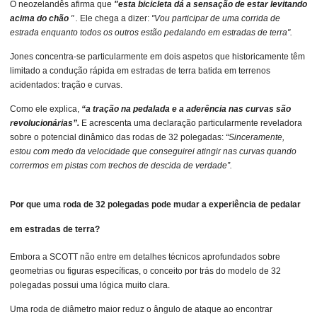
O neozelandês afirma que
"esta bicicleta dá a sensação de estar levitando
acima do chão
" .
Ele chega a dizer:
"Vou participar de uma corrida de
estrada enquanto todos os outros estão pedalando em estradas de terra".
Jones concentra-se particularmente em dois aspetos que historicamente têm
limitado a condução rápida em estradas de terra batida em terrenos
acidentados: tração e curvas.
Como ele explica,
“a tração na pedalada e a aderência nas curvas são
revolucionárias”.
E acrescenta uma declaração particularmente reveladora
sobre o potencial dinâmico das rodas de 32 polegadas:
“Sinceramente,
estou com medo da velocidade que conseguirei atingir nas curvas quando
corrermos em pistas com trechos de descida de verdade”.
Por que uma roda de 32 polegadas pode mudar a experiência de pedalar
em estradas de terra?
Embora a SCOTT não entre em detalhes técnicos aprofundados sobre
geometrias ou figuras específicas, o conceito por trás do modelo de 32
polegadas possui uma lógica muito clara.
Uma roda de diâmetro maior reduz o ângulo de ataque ao encontrar