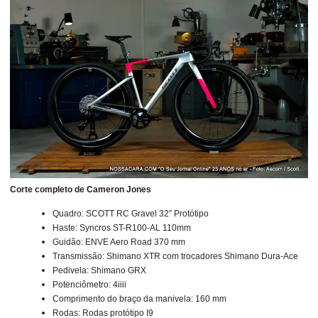
Corte completo de Cameron Jones
Quadro: SCOTT RC Gravel 32” Protótipo
Haste: Syncros ST-R100-AL 110mm
Guidão: ENVE Aero Road 370 mm
Transmissão: Shimano XTR com trocadores Shimano Dura-Ace
Pedivela: Shimano GRX
Potenciômetro: 4iiii
Comprimento do braço da manivela: 160 mm
Rodas: Rodas protótipo I9