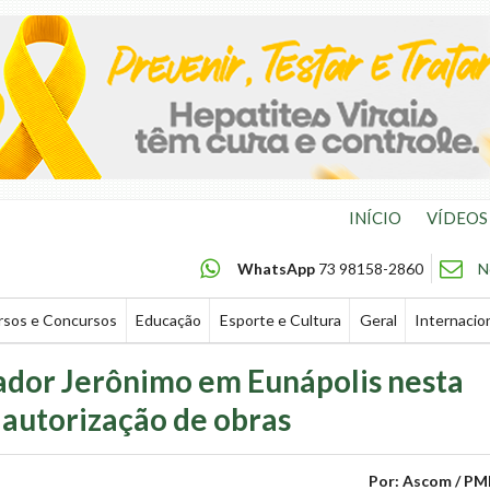
INÍCIO
VÍDEOS
WhatsApp
73 98158-2860
N
rsos e Concursos
Educação
Esporte e Cultura
Geral
Internacio
ador Jerônimo em Eunápolis nesta
e autorização de obras
Por: Ascom / PM