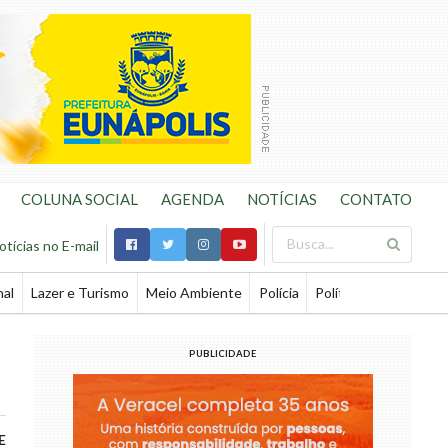
COLUNA SOCIAL
AGENDA
NOTÍCIAS
CONTATO
otícias no E-mail
nal
Lazer e Turismo
Meio Ambiente
Polícia
Política
Saúde
Te
PUBLICIDADE
E