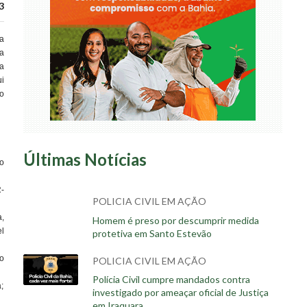
3
a
a
a
i
o
Últimas Notícias
o
-
POLICIA CIVIL EM AÇÃO
a,
Homem é preso por descumprir medida
el
protetiva em Santo Estevão
o
POLICIA CIVIL EM AÇÃO
Polícia Civil cumpre mandados contra
;
investigado por ameaçar oficial de Justiça
em Iraquara