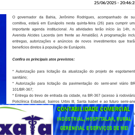
25/06/2025 - 20:46:2
O governador da Bahia, Jerônimo Rodrigues, acompanhado de su
comitiva, estará em Eunápolis nesta quinta-feira (26) para cumprir um
importante agenda institucional. As atividades terão início às 14h, n
Avenida Alcides Lacerda (em frente ao Arnaldão). A programação inclu
entregas, autorizações e anúncios de novos investimentos que trarã
benefícios diretos à população de Eunápolis.
Confira os principais atos previstos:
* Autorização para licitação da atualização do projeto de esgotament
sanitário;
* Autorização para licitação da pavimentação do semi-anel viário BR
101/BR-367;
* Entrega do trevo de entrada da cidade, na BR-367 (acesso à rodoviári
Policlínica Estadual, bairros Urbis III, Santa Isabel e ao futuro semi-an
viário);
* Visita às obras de pavimentação e ao Complexo Integrado de Educaçã
Básica e Tecnológica de Eunápolis;
* Lançamento da pedra fundamental do programa Minha Casa, Minha Vida
* Entrega de títulos de regularização fundiária (REURB);