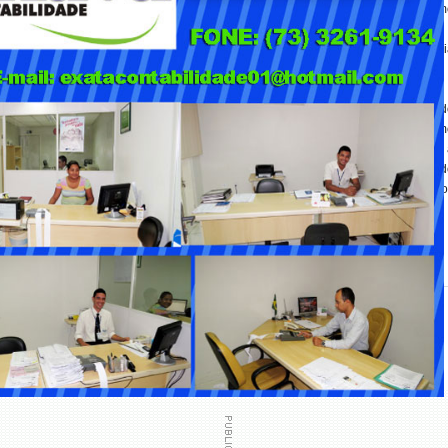
* Entrega do Título de Cidadão Eunapolitano ao governador Jerônim
Rodrigues;
* Entrega de equipamentos para a área da saúde, por meio de parceri
entre o Governo do Estado e emendas da deputada Cláudia Oliveira.
O prefeito Robério Oliveira ressaltou a importância da presença d
governador em Eunápolis: “É uma honra receber o governador Jerônim
Rodrigues e toda a sua comitiva em nossa cidade. Essa vinda reforça 
parceria entre o Governo do Estado e o nosso município, representand
avanços concretos para a nossa população. Estamos dando passo
rização fundiária. Quem ganha com tudo isso é o povo de Eunápolis."