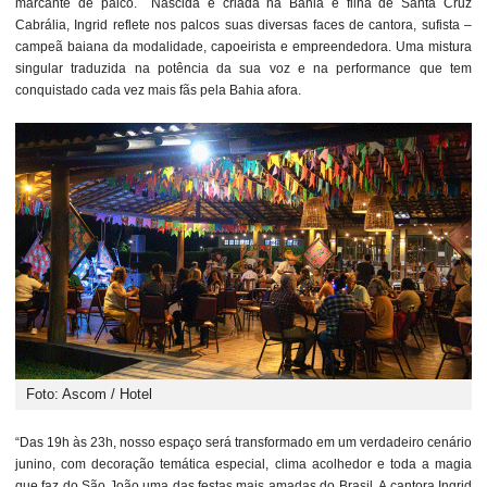
marcante de palco. Nascida e criada na Bahia e filha de Santa Cruz
Cabrália, Ingrid reflete nos palcos suas diversas faces de cantora, sufista –
campeã baiana da modalidade, capoeirista e empreendedora. Uma mistura
singular traduzida na potência da sua voz e na performance que tem
conquistado cada vez mais fãs pela Bahia afora.
Foto: Ascom / Hotel
“Das 19h às 23h, nosso espaço será transformado em um verdadeiro cenário
junino, com decoração temática especial, clima acolhedor e toda a magia
que faz do São João uma das festas mais amadas do Brasil. A cantora Ingrid