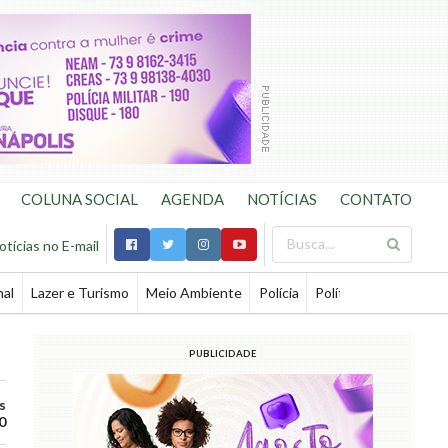
COLUNA SOCIAL
AGENDA
NOTÍCIAS
CONTATO
otícias no E-mail
nal
Lazer e Turismo
Meio Ambiente
Polícia
Política
Saúde
Te
PUBLICIDADE
s
0