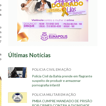
o
do
a
o
s
o
7
Últimas Notícias
a
do
POLICIA CIVIL EM AÇÃO
Policia Civil da Bahia prende em flagrante
suspeito de produzir e armazenar
pornografia infantil
POLICIA MILITAR EM AÇÃO
PMBA CUMPRE MANDADO DE PRISÃO
POR CRIMES CONTRA A DIGNIDADE