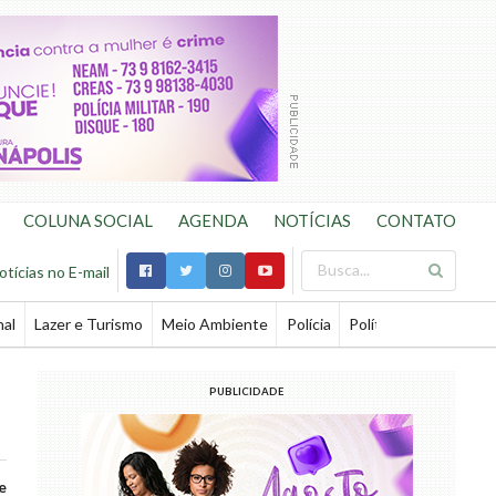
COLUNA SOCIAL
AGENDA
NOTÍCIAS
CONTATO
otícias no E-mail
nal
Lazer e Turismo
Meio Ambiente
Polícia
Política
Saúde
Te
PUBLICIDADE
e