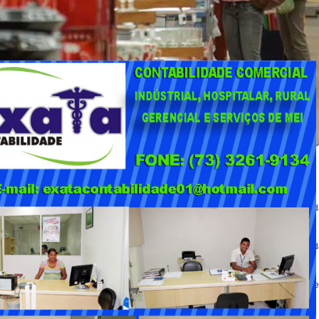
m ao encerramento das atividades da loja.
onômicos e trabalhistas envolvendo a rede supermercadista na região sudoeste d
ecentemente.
nquista, também já havia encerrado as atividades anteriormente, aumentando ain
uncionários que trabalhavam no estabelecimento. Nas redes sociais, moradore
semprego no município.