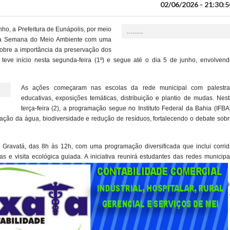
02/06/2026 - 21:30:5
o, a Prefeitura de Eunápolis, por meio
........
ve a Semana do Meio Ambiente com uma
sobre a importância da preservação dos
 teve início nesta segunda-feira (1º) e segue até o dia 5 de junho, envolvend
As ações começaram nas escolas da rede municipal com palestra
educativas, exposições temáticas, distribuição e plantio de mudas. Nes
terça-feira (2), a programação segue no Instituto Federal da Bahia (IFBA
ção da água, biodiversidade e redução de resíduos, fortalecendo o debate sobr
o Gravatá, das 8h às 12h, com uma programação diversificada que inclui corrid
das e visita ecológica guiada. A iniciativa reunirá estudantes das redes municipa
reto com a natureza.
 que fazem a diferença no presente e no futuro da nossa cidade. Cuidar do mei
ntal tem um papel fundamental na formação de cidadãos mais conscientes 
 secretário municipal de Meio Ambiente e Sustentabilidade, Lourêncio Oliveira.