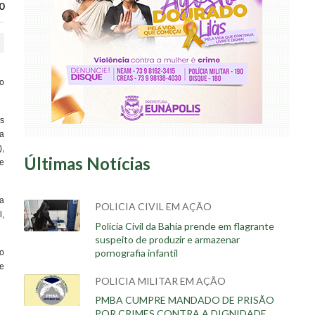
0
o
s
ta
),
Últimas Notícias
e
a
POLICIA CIVIL EM AÇÃO
l,
Policia Civil da Bahia prende em flagrante
suspeito de produzir e armazenar
pornografia infantil
o
e
POLICIA MILITAR EM AÇÃO
PMBA CUMPRE MANDADO DE PRISÃO
POR CRIMES CONTRA A DIGNIDADE