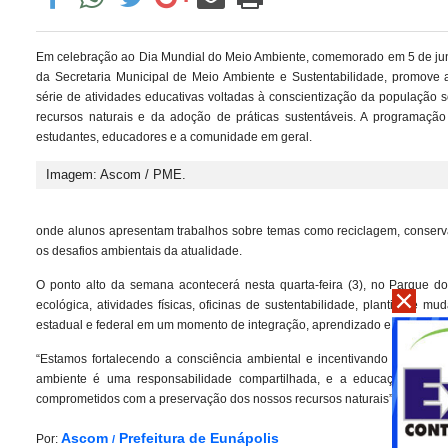
Em celebração ao Dia Mundial do Meio Ambiente, comemorado em 5 de junh
da Secretaria Municipal de Meio Ambiente e Sustentabilidade, promo
série de atividades educativas voltadas à conscientização da população 
recursos naturais e da adoção de práticas sustentáveis. A programação
estudantes, educadores e a comunidade em geral.
Imagem: Ascom / PME.
onde alunos apresentam trabalhos sobre temas como reciclagem, conserva
os desafios ambientais da atualidade.
O ponto alto da semana acontecerá nesta quarta-feira (3), no Parque d
ecológica, atividades físicas, oficinas de sustentabilidade, plantio de mu
estadual e federal em um momento de integração, aprendizado e contato di
“Estamos fortalecendo a consciência ambiental e incentivando atitudes
ambiente é uma responsabilidade compartilhada, e a educação ambie
comprometidos com a preservação dos nossos recursos naturais”, destacou o
Ascom
Prefeitura de Eunápolis
Por:
/