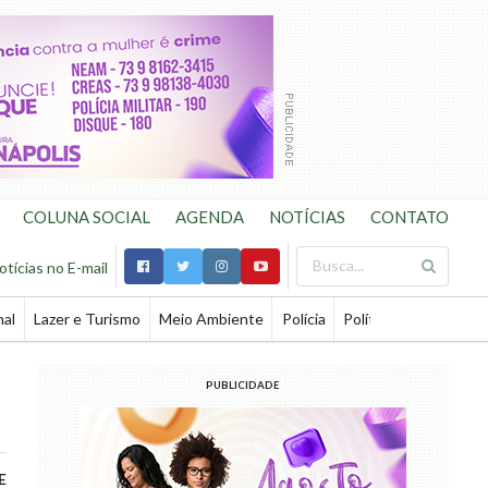
COLUNA SOCIAL
AGENDA
NOTÍCIAS
CONTATO
otícias no E-mail
nal
Lazer e Turismo
Meio Ambiente
Polícia
Política
Saúde
Te
PUBLICIDADE
E