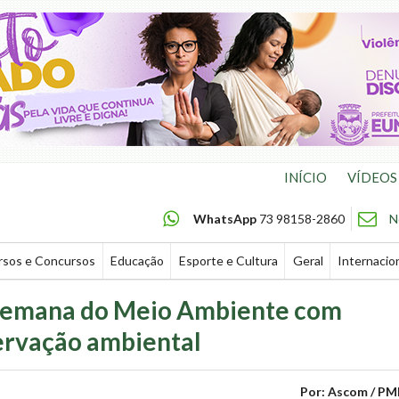
INÍCIO
VÍDEOS
WhatsApp
73 98158-2860
N
rsos e Concursos
Educação
Esporte e Cultura
Geral
Internacio
a Semana do Meio Ambiente com
servação ambiental
Por: Ascom / PM