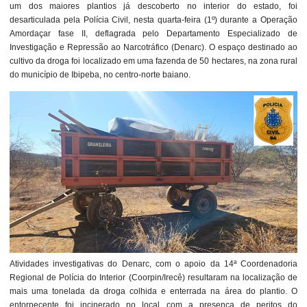
um dos maiores plantios já descoberto no interior do estado, foi
desarticulada pela Polícia Civil, nesta quarta-feira (1º) durante a Operação
Amordaçar fase II, deflagrada pelo Departamento Especializado de
Investigação e Repressão ao Narcotráfico (Denarc). O espaço destinado ao
cultivo da droga foi localizado em uma fazenda de 50 hectares, na zona rural
do município de Ibipeba, no centro-norte baiano.
Atividades investigativas do Denarc, com o apoio da 14ª Coordenadoria
Regional de Polícia do Interior (Coorpin/Irecê) resultaram na localização de
mais uma tonelada da droga colhida e enterrada na área do plantio. O
entorpecente foi incinerado no local com a presença de peritos do