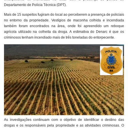
Departamento de Polícia Técnica (DPT).
Mais de 15 suspeitos fugiram do local ao perceberem a presença de policiais
no entorno da propriedade. Vestígios de maconha colhida e incendiada
também foram encontrados na área, onde foi apreendido um reboque
agrícola utilizado na colheita da droga. A estimativa do Denarc é que os
criminosos tenham incendiado mais de três toneladas do entorpecente.
As investigações continuam com o objetivo de identificar o destino das
drogas e os responsáveis pela propriedade e as atividades criminosas. O