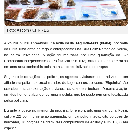
Foto: Ascom / CPR - ES
A Polícia Militar apreendeu, na noite desta
segunda-feira (06/04)
, por volta
das 19h, uma arma de fogo e entorpecentes na Rua Feliz Ramos de Sousa,
no bairro Teixeirinha. A ação foi realizada por uma guarnição da 87ª
Companhia Independente de Polícia Militar (CIPM), durante rondas de rotina
em uma área conhecida pela intensa comercialização de drogas.
Segundo informações da polícia, os agentes avistaram dois indivíduos em
atitude suspeita nas proximidades do lago conhecido como “Biquinha”. Ao
perceberem a aproximação da viatura, os suspeitos fugiram. Durante a ação,
um dos homens abandonou uma mochila, que foi posteriormente localizada
pelos policiais.
Durante a busca no interior da mochila, foi encontrado uma garrucha Rossi,
calibre .22 com numeração suprimida, um cartucho intacto, oito porções de
maconha, 10 porções de crack, três comprimidos de ecstasy e R$ 10,00 em
espécie.