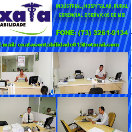
isão em Teixeira de Freitas
rante uma operação integrada realizada na manhã desta segunda-feira (25), po
ra de Freitas.
 Polícia Militar (CIPM), da Força Integrada de Combate ao Crime Organizado d
anos, alvo de mandado expedido pela Comarca de Ribeira do Pombal-BA, estari
igências no local e, durante patrulhamento pela Rua Gil Campista, identificaram
 em um imóvel e se escondendo em um banheiro social localizado no térreo de um
maram a identidade do suspeito, bem como a existência do mandado de prisão e
o 2º, do Código Penal Brasileiro.
cia de Teixeira de Freitas.