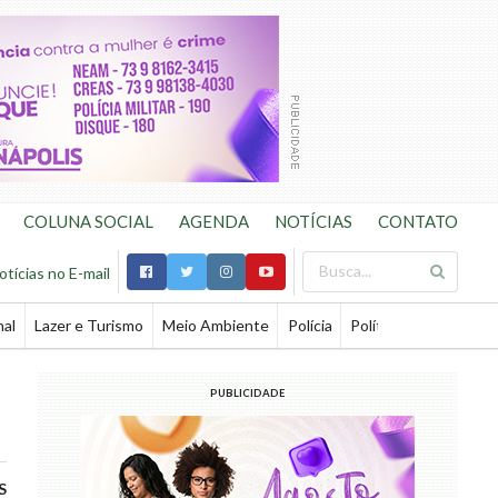
COLUNA SOCIAL
AGENDA
NOTÍCIAS
CONTATO
otícias no E-mail
nal
Lazer e Turismo
Meio Ambiente
Polícia
Política
Saúde
Te
PUBLICIDADE
S