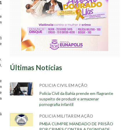
1
e
m
)
e
e.
0,
Últimas Notícias
e
POLICIA CIVIL EM AÇÃO
m
e
Policia Civil da Bahia prende em flagrante
suspeito de produzir e armazenar
a
pornografia infantil
à
POLICIA MILITAR EM AÇÃO
PMBA CUMPRE MANDADO DE PRISÃO
POR CRIMES CONTRA A DIGNIDADE