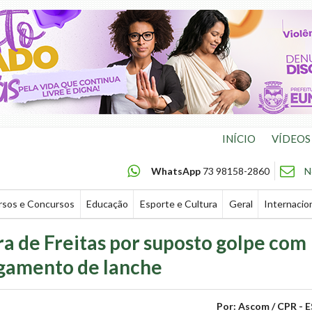
INÍCIO
VÍDEOS
WhatsApp
73 98158-2860
N
rsos e Concursos
Educação
Esporte e Cultura
Geral
Internacio
 de Freitas por suposto golpe com
gamento de lanche
Por: Ascom / CPR - E