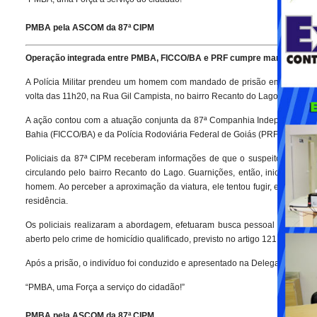
PMBA pela ASCOM da 87ª CIPM
Operação integrada entre PMBA, FICCO/BA e PRF cumpre mandado de pr
A Polícia Militar prendeu um homem com mandado de prisão em aberto du
volta das 11h20, na Rua Gil Campista, no bairro Recanto do Lago, em Teixei
A ação contou com a atuação conjunta da 87ª Companhia Independente de
Bahia (FICCO/BA) e da Polícia Rodoviária Federal de Goiás (PRF/GO).
Policiais da 87ª CIPM receberam informações de que o suspeito, de 51 
circulando pelo bairro Recanto do Lago. Guarnições, então, iniciaram dil
homem. Ao perceber a aproximação da viatura, ele tentou fugir, entrando
residência.
Os policiais realizaram a abordagem, efetuaram busca pessoal e confir
aberto pelo crime de homicídio qualificado, previsto no artigo 121, parágraf
Após a prisão, o indivíduo foi conduzido e apresentado na Delegacia de Polí
“PMBA, uma Força a serviço do cidadão!”
PMBA pela ASCOM da 87ª CIPM