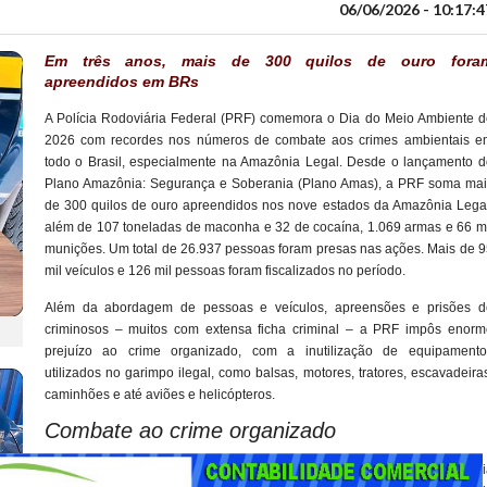
06/06/2026 - 10:17:4
Em três anos, mais de 300 quilos de ouro fora
apreendidos em BRs
A Polícia Rodoviária Federal (PRF) comemora o Dia do Meio Ambiente d
2026 com recordes nos números de combate aos crimes ambientais e
todo o Brasil, especialmente na Amazônia Legal. Desde o lançamento d
Plano Amazônia: Segurança e Soberania (Plano Amas), a PRF soma mai
de 300 quilos de ouro apreendidos nos nove estados da Amazônia Legal
além de 107 toneladas de maconha e 32 de cocaína, 1.069 armas e 66 mi
munições. Um total de 26.937 pessoas foram presas nas ações. Mais de 9
mil veículos e 126 mil pessoas foram fiscalizados no período.
Além da abordagem de pessoas e veículos, apreensões e prisões d
criminosos – muitos com extensa ficha criminal – a PRF impôs enorm
prejuízo ao crime organizado, com a inutilização de equipamento
utilizados no garimpo ilegal, como balsas, motores, tratores, escavadeira
caminhões e até aviões e helicópteros.
Combate ao crime organizado
Recentemente incorporado ao programa “Território Seguro, Amazôni