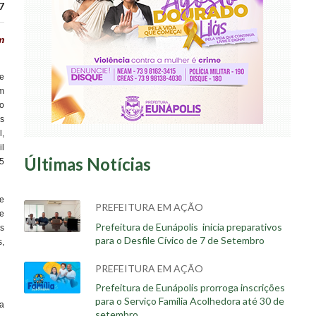
7
m
e
m
o
s
,
l
Últimas Notícias
5
e
PREFEITURA EM AÇÃO
e
Prefeitura de Eunápolis inicia preparativos
s
para o Desfile Cívico de 7 de Setembro
s,
PREFEITURA EM AÇÃO
Prefeitura de Eunápolis prorroga inscrições
para o Serviço Família Acolhedora até 30 de
a
setembro