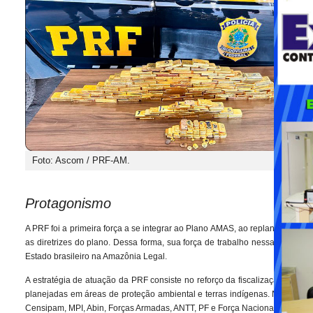
Foto: Ascom / PRF-AM.
Protagonismo
A PRF foi a primeira força a se integrar ao Plano AMAS, ao replanejar e a
as diretrizes do plano. Dessa forma, sua força de trabalho nessa frente f
Estado brasileiro na Amazônia Legal.
A estratégia de atuação da PRF consiste no reforço da fiscalização nas r
planejadas em áreas de proteção ambiental e terras indígenas. Nessas o
Censipam, MPI, Abin, Forças Armadas, ANTT, PF e Força Nacional.