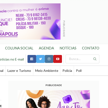
COLUNA SOCIAL
AGENDA
NOTÍCIAS
CONTATO
otícias no E-mail
nal
Lazer e Turismo
Meio Ambiente
Polícia
Política
Saúde
Te
PUBLICIDADE
M