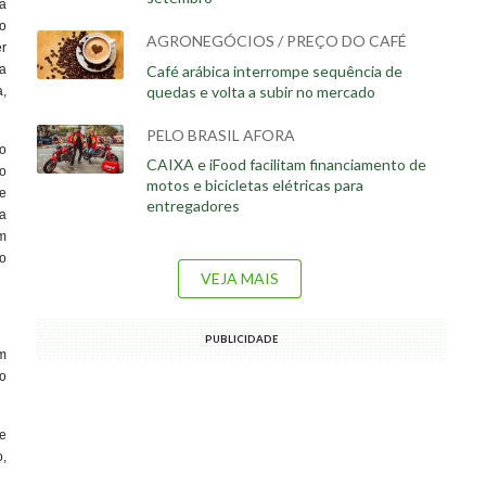
a
o
AGRONEGÓCIOS / PREÇO DO CAFÉ
r
Café arábica interrompe sequência de
a
quedas e volta a subir no mercado
,
PELO BRASIL AFORA
o
CAIXA e iFood facilitam financiamento de
o
motos e bicicletas elétricas para
e
entregadores
a
m
o
VEJA MAIS
PUBLICIDADE
om
do
te
,