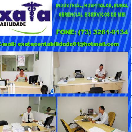
Soberana: Proteção da Amazônia e da Faixa de Fronteira”, no contexto d
ação governamental Brasil contra o Crime Organizado: Amazônia, o Plan
AMAS foi instituído pelo Presidente Lula em julho de 2023 para combate
organizações criminosas nos nove estados da Amazônia Legal, compost
por Acre, Amapá, Amazonas, Maranhão, Mato Grosso, Pará, Rondônia
Roraima e Tocantins.
Sob o comando do Ministério da Justiça e Segurança Pública, o Plan
propõe a integração das forças federais e estaduais no enfrentamento a
crime organizado, investimentos pesados na capacitação e mobilização d
profissionais da Polícia Rodoviária Federal, Polícia Federal e Forç
Nacional, além do reforço em ações de inteligência e fiscalização, be
como aquisição e aluguel de equipamentos para suporte às missões, com
helicópteros, lanchas e viaturas.
linhar suas ações de enfrentamento aos crimes ambientais nas rodovias federais c
oi reforçada com policiais, viaturas e aeronaves, ampliando a presença da PRF e 
odovias federais localizadas no entorno das áreas-alvo e em incursões previamen
portunidades, a PRF atua de forma integrada a órgãos como Ibama, Funai, ICMBio