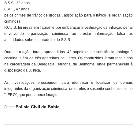
S.S.S., 33 anos;
C.A.F., 47 anos.
pelos crimes de tráfico de drogas , associação para o tráfico e organização
criminosa.
P.C.J.S. foi presa em flagrante por embaraçar investigação de infração penal
envolvendo organização criminosa ao prestar informação falsa às
autoridades sobre o paradeiro de S.S.S.
Durante a ação, foram apreendidos 42 papelotes de substância análoga à
cocaína, além de três aparelhos celulares. Os conduzidos foram recolhidos
na carceragem da Delegacia Territorial de Belmonte, onde permanecem à
disposição da Justiça.
As investigações prosseguem para identificar e localizar os demais
integrantes da organização criminosa, entre eles o suspeito conhecido como
"LERO", que permanece foragido.
Polícia Civil da Bahia
Fonte: