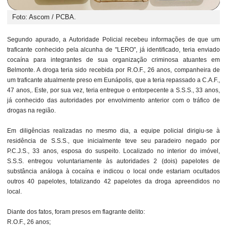
Foto: Ascom / PCBA.
Segundo apurado, a Autoridade Policial recebeu informações de que um
traficante conhecido pela alcunha de "LERO", já identificado, teria enviado
cocaína para integrantes de sua organização criminosa atuantes em
Belmonte. A droga teria sido recebida por R.O.F., 26 anos, companheira de
um traficante atualmente preso em Eunápolis, que a teria repassado a C.A.F.,
47 anos,. Este, por sua vez, teria entregue o entorpecente a S.S.S., 33 anos,
já conhecido das autoridades por envolvimento anterior com o tráfico de
drogas na região.
Em diligências realizadas no mesmo dia, a equipe policial dirigiu-se à
residência de S.S.S., que inicialmente teve seu paradeiro negado por
P.C.J.S., 33 anos, esposa do suspeito. Localizado no interior do imóvel,
S.S.S. entregou voluntariamente às autoridades 2 (dois) papelotes de
substância análoga à cocaína e indicou o local onde estariam ocultados
outros 40 papelotes, totalizando 42 papelotes da droga apreendidos no
local.
Diante dos fatos, foram presos em flagrante delito:
R.O.F., 26 anos;