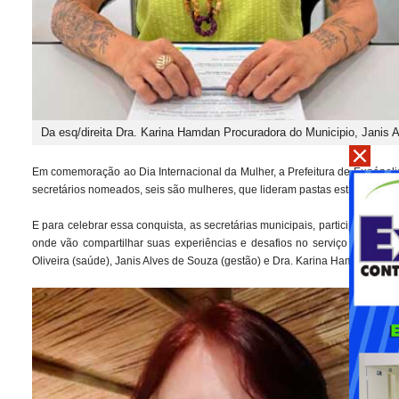
Da esq/direita Dra. Karina Hamdan Procuradora do Municipio, Janis A
Em comemoração ao Dia Internacional da Mulher, a Prefeitura de Eunápoli
secretários nomeados, seis são mulheres, que lideram pastas estratégicas,
E para celebrar essa conquista, as secretárias municipais, participarão de
onde vão compartilhar suas experiências e desafios no serviço público. Pa
Oliveira (saúde), Janis Alves de Souza (gestão) e Dra. Karina Hamdan (pro