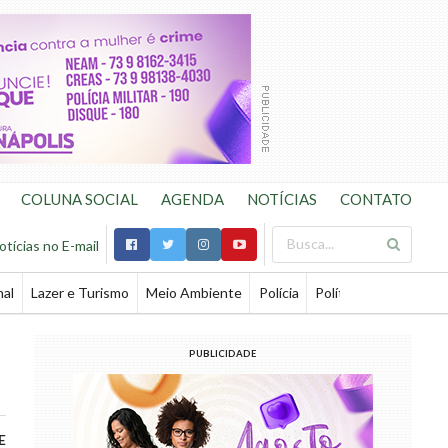
COLUNA SOCIAL
AGENDA
NOTÍCIAS
CONTATO
otícias no E-mail
nal
Lazer e Turismo
Meio Ambiente
Polícia
Política
Saúde
Te
PUBLICIDADE
E