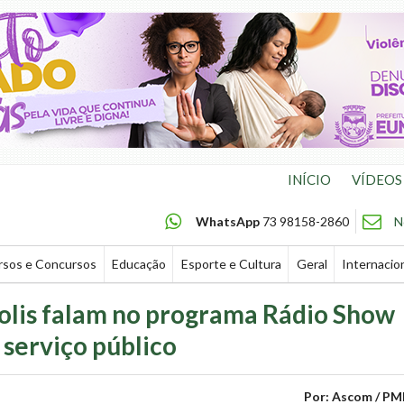
INÍCIO
VÍDEOS
WhatsApp
73 98158-2860
N
rsos e Concursos
Educação
Esporte e Cultura
Geral
Internacio
olis falam no programa Rádio Show
serviço público
Por: Ascom / PM