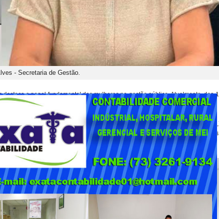
lves - Secretaria de Gestão.
s destaca o papel fundamental das mulheres na gestão pública. Atualmente, dos 
 um marco na história da administração pública do município.
 um bate-papo, nesta sexta-feira (07), com Paulo Henrique na Rádio Ativa FM – 92
rticiparão da entrevista as secretárias, Maria Menezes (assistência social), Lív
curadora do município).