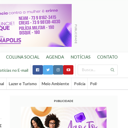
COLUNA SOCIAL
AGENDA
NOTÍCIAS
CONTATO
otícias no E-mail
nal
Lazer e Turismo
Meio Ambiente
Polícia
Política
Saúde
Te
m
PUBLICIDADE
E