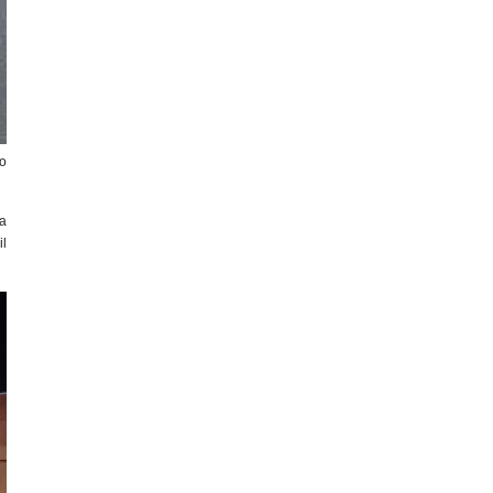
ão
a
l