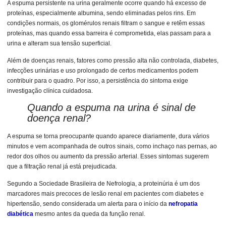
A espuma persistente na urina geralmente ocorre quando há excesso de
proteínas, especialmente albumina, sendo eliminadas pelos rins. Em
condições normais, os glomérulos renais filtram o sangue e retêm essas
proteínas, mas quando essa barreira é comprometida, elas passam para a
urina e alteram sua tensão superficial.
Além de doenças renais, fatores como pressão alta não controlada, diabetes,
infecções urinárias e uso prolongado de certos medicamentos podem
contribuir para o quadro. Por isso, a persistência do sintoma exige
investigação clínica cuidadosa.
Quando a espuma na urina é sinal de
doença renal?
A espuma se torna preocupante quando aparece diariamente, dura vários
minutos e vem acompanhada de outros sinais, como inchaço nas pernas, ao
redor dos olhos ou aumento da pressão arterial. Esses sintomas sugerem
que a filtração renal já está prejudicada.
Segundo a Sociedade Brasileira de Nefrologia, a proteinúria é um dos
marcadores mais precoces de lesão renal em pacientes com diabetes e
hipertensão, sendo considerada um alerta para o início da
nefropatia
diabética
mesmo antes da queda da função renal.