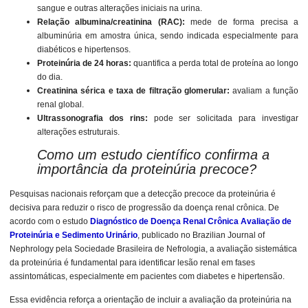
sangue e outras alterações iniciais na urina.
Relação albumina/creatinina (RAC):
mede de forma precisa a
albuminúria em amostra única, sendo indicada especialmente para
diabéticos e hipertensos.
Proteinúria de 24 horas:
quantifica a perda total de proteína ao longo
do dia.
Creatinina sérica e taxa de filtração glomerular:
avaliam a função
renal global.
Ultrassonografia dos rins:
pode ser solicitada para investigar
alterações estruturais.
Como um estudo científico confirma a
importância da proteinúria precoce?
Pesquisas nacionais reforçam que a detecção precoce da proteinúria é
decisiva para reduzir o risco de progressão da doença renal crônica. De
acordo com o estudo
Diagnóstico de Doença Renal Crônica Avaliação de
Proteinúria e Sedimento Urinário
, publicado no Brazilian Journal of
Nephrology pela Sociedade Brasileira de Nefrologia, a avaliação sistemática
da proteinúria é fundamental para identificar lesão renal em fases
assintomáticas, especialmente em pacientes com diabetes e hipertensão.
Essa evidência reforça a orientação de incluir a avaliação da proteinúria na