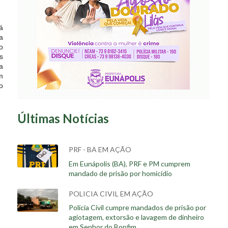
á
a
o
s
a
m
o
Últimas Notícias
PRF - BA EM AÇÃO
Em Eunápolis (BA), PRF e PM cumprem
mandado de prisão por homicídio
POLICIA CIVIL EM AÇÃO
Polícia Civil cumpre mandados de prisão por
agiotagem, extorsão e lavagem de dinheiro
em Senhor do Bonfim