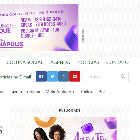
COLUNA SOCIAL
AGENDA
NOTÍCIAS
CONTATO
otícias no E-mail
nal
Lazer e Turismo
Meio Ambiente
Polícia
Política
Saúde
Te
PUBLICIDADE
o
3